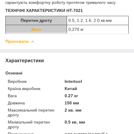
гарантують комфортну роботу протягом тривалого часу.
ТЕХНІЧНІ ХАРАКТЕРИСТИКИ HT-7021
Пeретин дроту
0.5, 1.2, 1.6, 2.0 кв.мм
Вага
0,270 кг
Приховати
Характеристики
Основні
Виробник
Intertool
Країна виробник
Китай
Вага
0.27 кг
Довжина
150 мм
Максимальний перетин
2 кв. мм
дроту
Мінімальний перетин
0.5 кв. мм
дроту
Призначення
для зняття ізоляції з