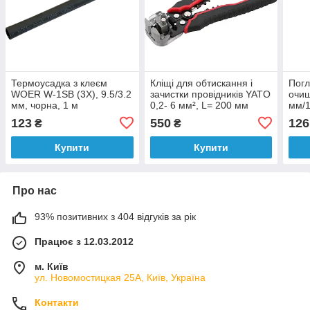
Термоусадка з клеєм
Кліщі для обтискання і
Погл
WOER W-1SB (3X), 9.5/3.2
зачистки провідників YATO
очищ
мм, чорна, 1 м
0,2- 6 мм², L= 200 мм
мм/1
[10/40]
123
550
126
₴
₴
Купити
Купити
Про нас
93% позитивних з 404 відгуків за рік
Працює з 12.03.2012
м. Київ
ул. Новомостицкая 25А, Київ, Україна
Контакти