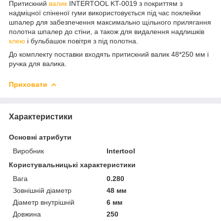
Притискний
валик
INTERTOOL KT-0019 з покриттям з
надміцної спіненої гуми використовується під час поклейки
шпалер для забезпечення максимально щільного прилягання
полотна шпалер до стіни, а також для видалення надлишків
клею
і бульбашок повітря з під полотна.
До комплекту поставки входять притискний валик 48*250 мм і
ручка для валика.
Приховати
Характеристики
Основні атрибути
Виробник
Intertool
Користувальницькі характеристики
Вага
0.280
Зовнішній діаметр
48 мм
Діаметр внутрішній
6 мм
Довжина
250