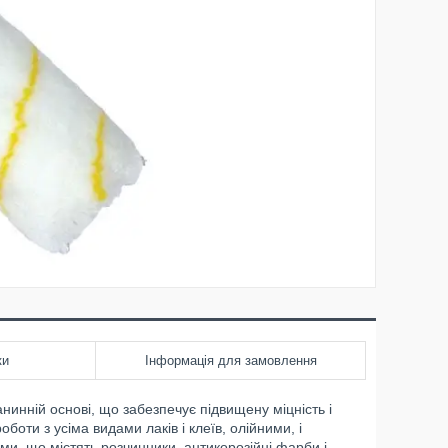
ки
Інформація для замовлення
нинній основі, що забезпечує підвищену міцність і
боти з усіма видами лаків і клеїв, олійними, і
, що містять розчинники, антикорозійні фарби і