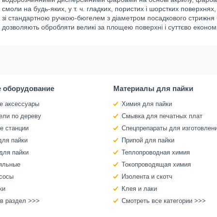
смоли на будь-яких, у т. ч. гладких, пористих і шорстких поверхнях,
зі стандартною ручкою-бюгелем з діаметром посадкового стрижня 
дозволяють обробляти великі за площею поверхні і суттєво економ
 оборудование
Материалы для пайки
е аксессуары
Химия для пайки
ели по дереву
Смывка для печатных плат
е станции
Спецпрепараты для изготовлен
для пайки
Припой для пайки
для пайки
Теплопроводная химия
яльные
Токопроводящая химия
сосы
Изолента и скотч
ки
Клея и лаки
 в раздел >>>
Смотреть все категории >>>