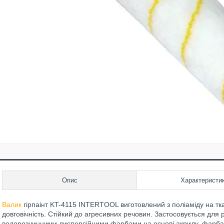
Опис
Характеристи
Валик
гірпаінт KT-4115 INTERTOOL виготовлений з поліаміду на тка
довговічність. Стійкий до агресивних речовин. Застосовується для ро
водорозчинними дисперсійними фарбами на основі акрилу, фарбами