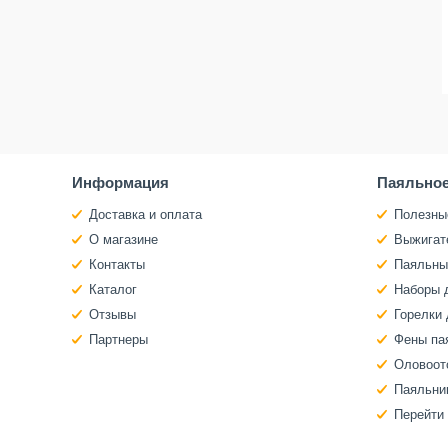
Информация
Паяльное
Доставка и оплата
Полезны
О магазине
Выжигат
Контакты
Паяльны
Каталог
Наборы 
Отзывы
Горелки 
Партнеры
Фены па
Оловоот
Паяльни
Перейти