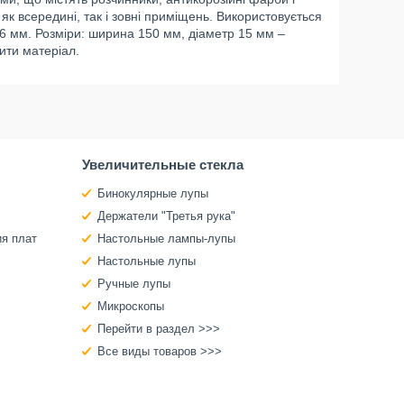
 як всередині, так і зовні приміщень. Використовується
6 мм. Розміри: ширина 150 мм, діаметр 15 мм –
ити матеріал.
Увеличительные стекла
Бинокулярные лупы
Держатели "Третья рука"
ия плат
Настольные лампы-лупы
Настольные лупы
Ручные лупы
Микроскопы
Перейти в раздел >>>
Все виды товаров >>>