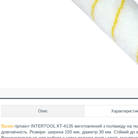
Опис
Характеристи
Валик
гірпаінт INTERTOOL KT-4135 виготовлений з поліаміду на тка
довговічність. Розміри: ширина 150 мм, діаметр 30 мм. Стійкий до
Використовується для роботи с усіма видами лаків і клеїв, масля