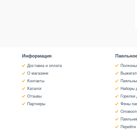
Информация
Паяльное
Доставка и оплата
Полезны
О магазине
Выжигат
Контакты
Паяльны
Каталог
Наборы 
Отзывы
Горелки 
Партнеры
Фены па
Оловоот
Паяльни
Перейти