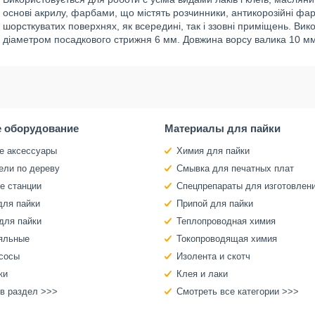
основі акрилу, фарбами, що містять розчинники, антикорозійні фарби
шорсткуватих поверхнях, як всередині, так і ззовні приміщень. Ви
діаметром посадкового стрижня 6 мм. Довжина ворсу валика 10 мм
 оборудование
Материалы для пайки
е аксессуары
Химия для пайки
ели по дереву
Смывка для печатных плат
е станции
Спецпрепараты для изготовлен
для пайки
Припой для пайки
для пайки
Теплопроводная химия
яльные
Токопроводящая химия
сосы
Изолента и скотч
ки
Клея и лаки
 в раздел >>>
Смотреть все категории >>>