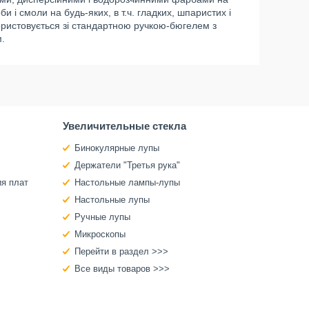
 і смоли на будь-яких, в т.ч. гладких, шпаристих і
користовується зі стандартною ручкою-бюгелем з
.
Увеличительные стекла
Бинокулярные лупы
Держатели "Третья рука"
ия плат
Настольные лампы-лупы
Настольные лупы
Ручные лупы
Микроскопы
Перейти в раздел >>>
Все виды товаров >>>