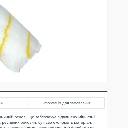
ки
Інформація для замовлення
нинній основі, що забезпечує підвищену міцність і
 агресивних речовин, суттєво економить матеріал.
ними, дисперсійними і водорозчинними фарбами на