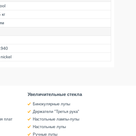
tool
 кг
мм
1940
 nickel
Увеличительные стекла
Бинокулярные лупы
Держатели "Третья рука"
ия плат
Настольные лампы-лупы
Настольные лупы
Ручные лупы