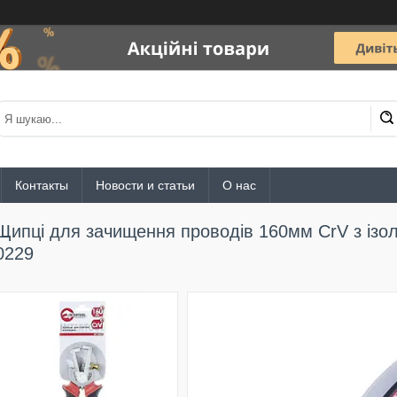
Контакты
Новости и статьи
О нас
Щипці для зачищення проводів 160мм CrV з із
0229