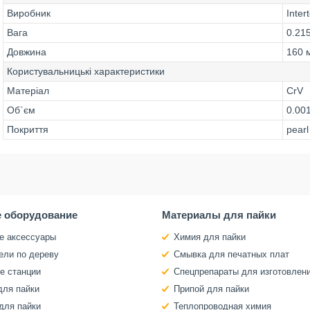
Виробник
Inter
Вага
0.215
Довжина
160 
Користувальницькі характеристики
Матеріал
CrV
Об`єм
0.00
Покриття
pearl
 оборудование
Материалы для пайки
е аксессуары
Химия для пайки
ели по дереву
Смывка для печатных плат
е станции
Спецпрепараты для изготовлен
для пайки
Припой для пайки
для пайки
Теплопроводная химия