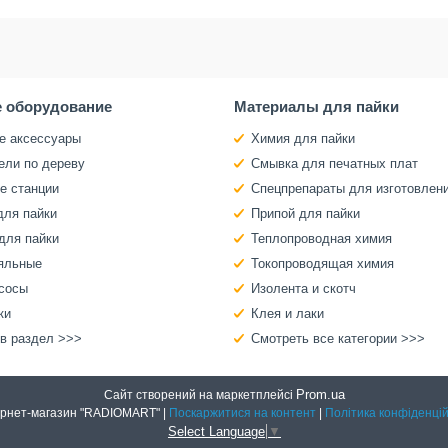
 оборудование
Материалы для пайки
е аксессуары
Химия для пайки
ели по дереву
Смывка для печатных плат
е станции
Спецпрепараты для изготовлен
для пайки
Припой для пайки
для пайки
Теплопроводная химия
яльные
Токопроводящая химия
сосы
Изолента и скотч
ки
Клея и лаки
 в раздел >>>
Смотреть все категории >>>
Prom.ua
Сайт створений на маркетплейсі
Интернет-магазин "RADIOMART" |
Поскаржитися на контент
|
Політика конфіденцій
Select Language
▼