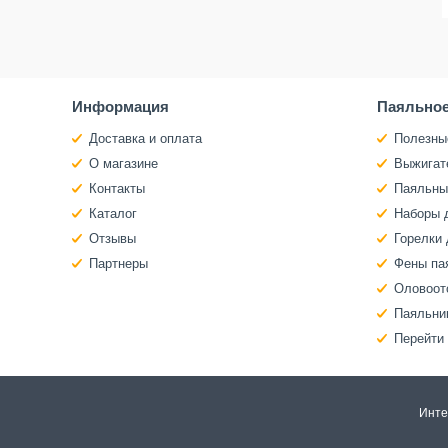
Информация
Паяльное
Доставка и оплата
Полезны
О магазине
Выжигат
Контакты
Паяльны
Каталог
Наборы 
Отзывы
Горелки 
Партнеры
Фены па
Оловоот
Паяльни
Перейти