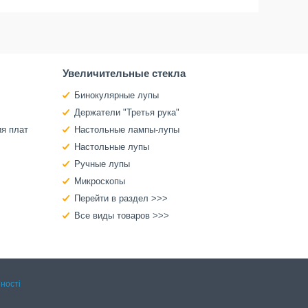
Увеличительные стекла
Бинокулярные лупы
Держатели "Третья рука"
ия плат
Настольные лампы-лупы
Настольные лупы
Ручные лупы
Микроскопы
Перейти в раздел >>>
Все виды товаров >>>
ності