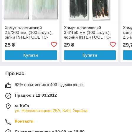
Хомут пластиковий
Хомут пластиковий
Хому
2,5*200 мм, (100 шт/уп.),
3,6*150 мм (100 шт/уп.),
капр
білий INTERTOOL TC-
чорний INTERTOOL TC-
2.5 
2520
3616
25
29
29,
₴
₴
Купити
Купити
Про нас
92% позитивних з 403 відгуків за рік
Працює з 12.03.2012
м. Київ
ул. Новомостицкая 25А, Київ, Україна
Контакти
Сьогодні працює з 10:00 до 18:00