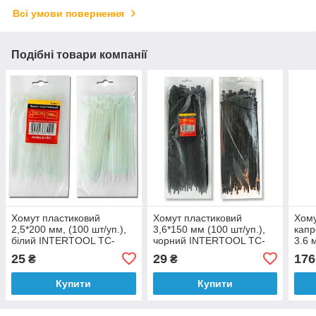
Всі умови повернення
Подібні товари компанії
Хомут пластиковий
Хомут пластиковий
Хому
2,5*200 мм, (100 шт/уп.),
3,6*150 мм (100 шт/уп.),
капр
білий INTERTOOL TC-
чорний INTERTOOL TC-
3.6 
2520
3616
25
29
176
₴
₴
Купити
Купити