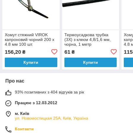
Хомут стяжний VIROK
Термоусадкова трубка
Хому
капроновий чорний 200 х
(3X) з клеєм 4,8/1,6 мм,
капр
4.8 мм 100 шт.
чорна, 1 метр
4.8 
156,20
61
115
₴
₴
Купити
Купити
Про нас
93% позитивних з 404 відгуків за рік
Працює з 12.03.2012
м. Київ
ул. Новомостицкая 25А, Київ, Україна
Контакти