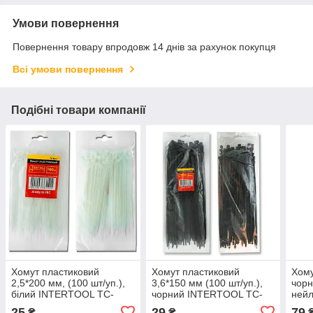
Умови повернення
Повернення товару впродовж 14 днів за рахунок покупця
Всі умови повернення
Подібні товари компанії
Хомут пластиковий
Хомут пластиковий
Хому
2,5*200 мм, (100 шт/уп.),
3,6*150 мм (100 шт/уп.),
чорн
білий INTERTOOL TC-
чорний INTERTOOL TC-
нейл
2520
3616
INT
25
29
79
₴
₴