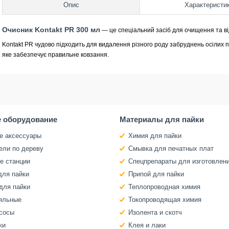
Опис
Характеристи
Очисник Kontakt PR 300 мл
— це спеціальний засіб для очищення та в
Kontakt PR чудово підходить для видалення різного роду забруднень осілих пі
яке забезпечує правильне ковзання.
 оборудование
Материалы для пайки
е аксессуары
Химия для пайки
ели по дереву
Смывка для печатных плат
е станции
Спецпрепараты для изготовлен
для пайки
Припой для пайки
для пайки
Теплопроводная химия
яльные
Токопроводящая химия
сосы
Изолента и скотч
ки
Клея и лаки