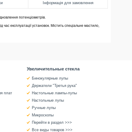
ки
Інформація для замовлення
ідновлення потенціометрів.
д час експлуатації установок. Містить спеціальне мастило,
Увеличительные стекла
Бинокулярные лупы
Держатели "Третья рука"
ия плат
Настольные лампы-лупы
Настольные лупы
Ручные лупы
Микроскопы
Перейти в раздел >>>
Все виды товаров >>>