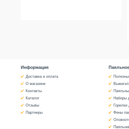
Информация
Паяльное
Доставка и оплата
Полезны
О магазине
Выжигат
Контакты
Паяльны
Каталог
Наборы 
Отзывы
Горелки 
Партнеры
Фены па
Оловоот
Паяльни