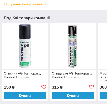
Всі умови повернення
Подібні товари компанії
Очисник AG Termopasty
Очищувач AG Termopasty
Маст
Kontakt U 60 мл
Kontakt U 300 мл
Smar
60 г
150
315
360
₴
₴
Купити
Купити