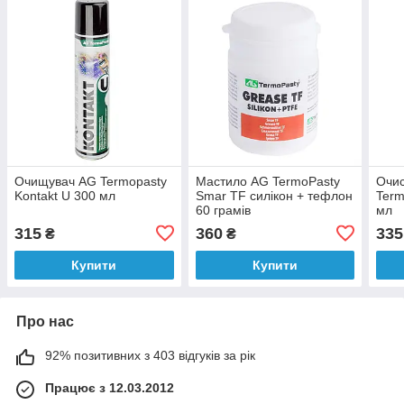
Очищувач AG Termopasty
Мастило AG TermoPasty
Очис
Kontakt U 300 мл
Smar TF силікон + тефлон
Term
60 грамів
мл
315
360
335
₴
₴
Купити
Купити
Про нас
92% позитивних з 403 відгуків за рік
Працює з 12.03.2012