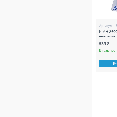
1
NiMH 2600
нікель-ме
539 ₴
В наявност
Ку