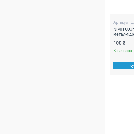
1
NiMH 600mA
метал-гід
100 ₴
В наявност
Ку