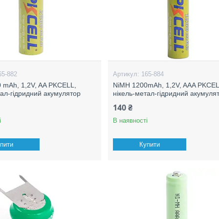
65-882
165-884
 mAh, 1,2V, AA PKCELL,
NiMH 1200mAh, 1,2V, AAA PKCEL
тал-гідридний акумулятор
нікель-метал-гідридний акумуля
140 ₴
і
В наявності
пити
Купити