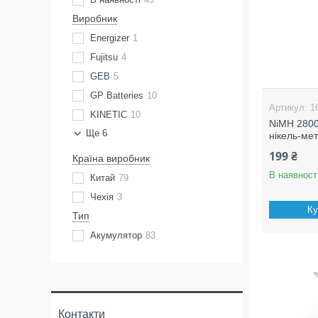
Виробник
Energizer
1
Fujitsu
4
GEB
5
GP Batteries
10
1
KINETIC
10
NiMH 2800
Ще 6
нікель-ме
199 ₴
Країна виробник
В наявност
Китай
79
Чехія
3
Ку
Тип
Акумулятор
83
Контакти