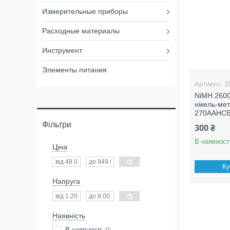
Измерительные приборы
Расходные материалы
Инструмент
Элементы питания
2
NiMH 2600
нікель-ме
270AAHCE
Фільтри
300 ₴
В наявност
Ціна
Ку
Напруга
Наявність
В наявності
45