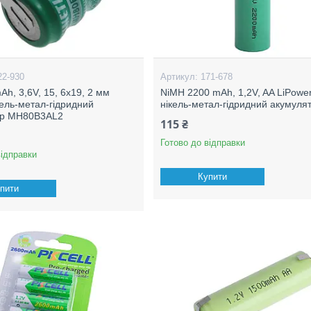
22-930
171-678
Ah, 3,6V, 15, 6x19, 2 мм
NiMH 2200 mAh, 1,2V, AA LiPower
ікель-метал-гідридний
нікель-метал-гідридний акумуля
ор MH80B3AL2
115 ₴
Готово до відправки
відправки
Купити
пити