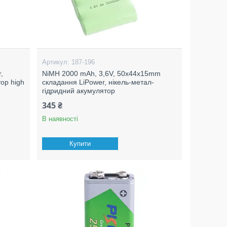
187-196
,
NiMH 2000 mAh, 3,6V, 50x44x15mm
ор high
складання LiPower, нікель-метал-
гідридний акумулятор
345 ₴
В наявності
Купити