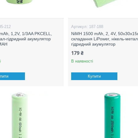
85-212
187-188
mAh, 1,2V, 1/3AA PKCELL,
NiMH 1500 mAh, 2, 4V, 50x30x1
тал-гідридний акумулятор
складання LiPower, нікель-метал
MAH
гідридний акумулятор
179 ₴
і
В наявності
пити
Купити