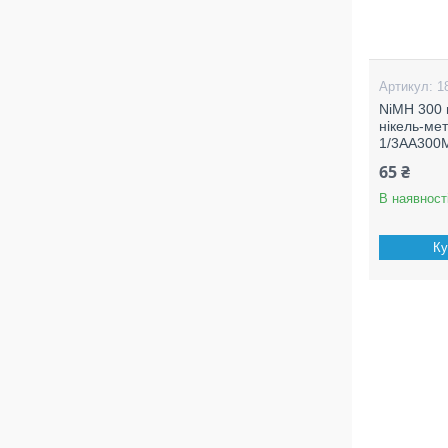
1
NiMH 300 
нікель-ме
1/3AA300
65 ₴
В наявност
Ку