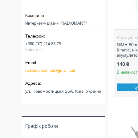
Интернет-магазин "RADIOMART"
5
+380 (97) 214-87-75
NiMH 80 m
Київстар
Kinetic, н
акумулят
140 ₴
radiomartcomua@gmail.com
В наявност
Ку
ул. Новомостицкая 25А, Київ, Україна
Графік роботи