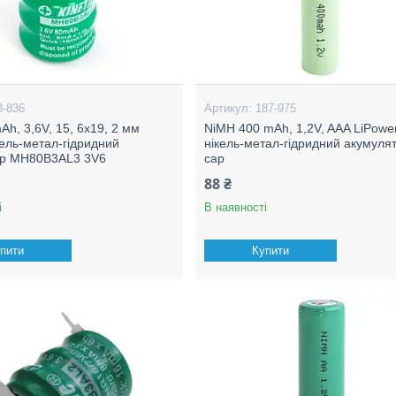
3-836
187-975
Ah, 3,6V, 15, 6x19, 2 мм
NiMH 400 mAh, 1,2V, AAA LiPower
ікель-метал-гідридний
нікель-метал-гідридний акумулят
ор MH80B3AL3 3V6
cap
88 ₴
і
В наявності
пити
Купити