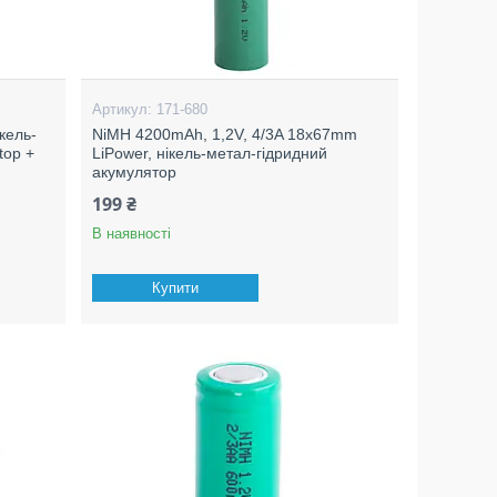
171-680
кель-
NiMH 4200mAh, 1,2V, 4/3A 18x67mm
top +
LiPower, нікель-метал-гідридний
акумулятор
199 ₴
В наявності
Купити