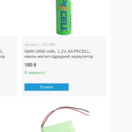
165-885
L,
NiMH 2600 mAh, 1,2V, AA PKCELL,
тор
нікель-метал-гідридний акумулятор
180 ₴
В наявності
Купити