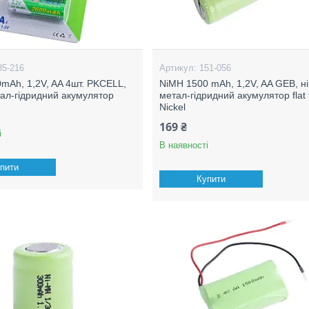
85-216
151-056
mAh, 1,2V, AA 4шт. PKCELL,
NiMH 1500 mAh, 1,2V, AA GEB, ні
тал-гідридний акумулятор
метал-гідридний акумулятор flat 
Nickel
169 ₴
і
В наявності
пити
Купити