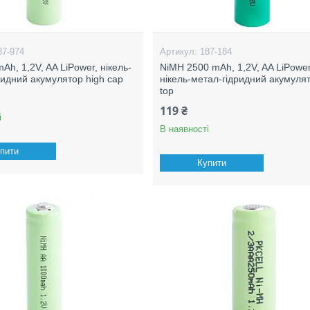
87-974
187-184
h, 1,2V, AA LiPower, нікель-
NiMH 2500 mAh, 1,2V, AA LiPower
ридний акумулятор high cap
нікель-метал-гідридний акумулято
top
119 ₴
і
В наявності
пити
Купити