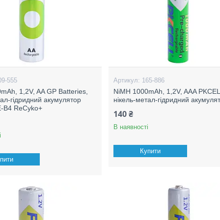
09-555
165-886
mAh, 1,2V, AA GP Batteries,
NiMH 1000mAh, 1,2V, AAA PKCEL
тал-гідридний акумулятор
нікель-метал-гідридний акумуля
-B4 ReCyko+
140 ₴
В наявності
і
Купити
пити