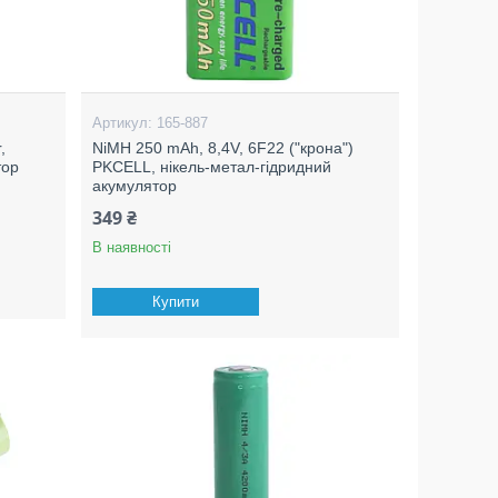
165-887
,
NiMH 250 mAh, 8,4V, 6F22 ("крона")
тор
PKCELL, нікель-метал-гідридний
акумулятор
349 ₴
В наявності
Купити