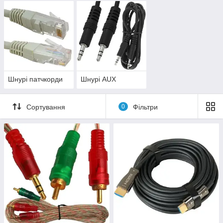
Шнурі патчкорди
Шнурі AUX
Сортування
0
Фільтри