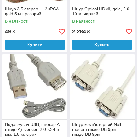
Шнур 3,5 стерео — 2×RCA
Шнур Optical HDMI, gold, 2.0,
gold 5 м прозорий
10 м, чорний
В наявності
В наявності
49
2 284
₴
₴
Купити
Купити
Подовжувач USB, штекер A —
Шнур комп'ютерний Null
гніздо А), version 2,0, Ø 4.5
modem гніздо DB 9pin —
мм, 1.8 м, сірий
гніздо DB 9pin,