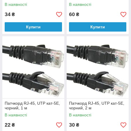
діам.-5мм,1.3м
В наявності
В наявності
34
60
₴
₴
Купити
Купити
Патчкорд RJ-45, UTP кат-5E,
Патчкорд RJ-45, UTP кат-5E,
чорний, 1 м
чорний, 2 м
В наявності
В наявності
22
30
₴
₴