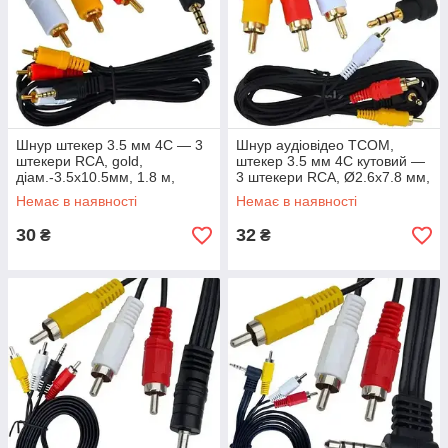
Шнур штекер 3.5 мм 4C — 3
Шнур аудіовідео TCOM,
штекери RCA, gold,
штекер 3.5 мм 4C кутовий —
діам.-3.5х10.5мм, 1.8 м,
3 штекери RCA, Ø2.6х7.8 мм,
чорний
1.8 м, чорний
Немає в наявності
Немає в наявності
30
32
₴
₴