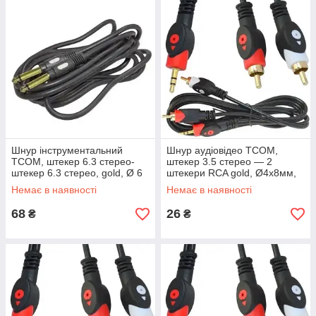
Шнур інструментальний
Шнур аудіовідео TCOM,
TCOM, штекер 6.3 стерео-
штекер 3.5 стерео — 2
штекер 6.3 стерео, gold, Ø 6
штекери RCA gold, Ø4х8мм,
мм, 5 м, чорний
1.2 м, чорний
Немає в наявності
Немає в наявності
68
26
₴
₴