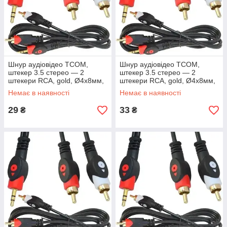
Шнур аудіовідео TCOM,
Шнур аудіовідео TCOM,
штекер 3.5 стерео — 2
штекер 3.5 стерео — 2
штекери RCA, gold, Ø4х8мм,
штекери RCA, gold, Ø4х8мм,
1.8 м, чорний
2.4 м, чорний
Немає в наявності
Немає в наявності
29
33
₴
₴