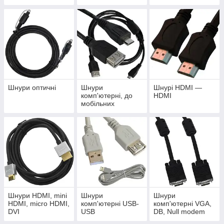
Шнури оптичні
Шнури
Шнурі HDMI —
комп'ютерні, до
HDMI
мобільних
телефонів
Шнури HDMI, mini
Шнури
Шнури
HDMI, micro HDMI,
комп'ютерні USB-
комп'ютерні VGA,
DVI
USB
DB, Null modem