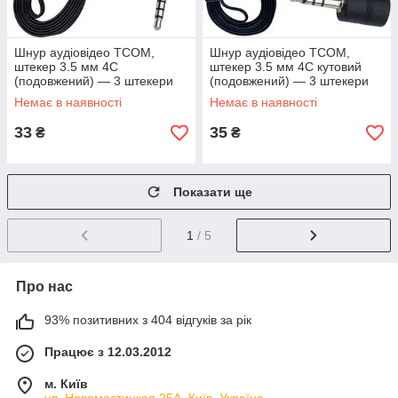
Шнур аудіовідео TCOM,
Шнур аудіовідео TCOM,
штекер 3.5 мм 4C
штекер 3.5 мм 4C кутовий
(подовжений) — 3 штекери
(подовжений) — 3 штекери
RCA, 1.5 м, чорний у
RCA, 1.8 м, чорний в
Немає в наявності
Немає в наявності
пакованні
пакованні
33
35
₴
₴
Показати ще
1
/ 5
Про нас
93% позитивних з 404 відгуків за рік
Працює з 12.03.2012
м. Київ