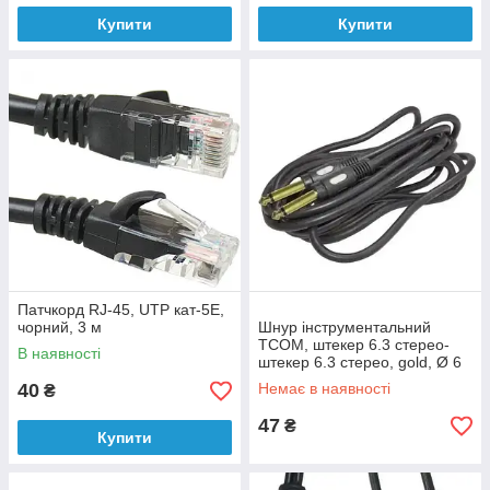
Купити
Купити
Патчкорд RJ-45, UTP кат-5E,
чорний, 3 м
Шнур інструментальний
TCOM, штекер 6.3 стерео-
В наявності
штекер 6.3 стерео, gold, Ø 6
мм, 3 м, чорний
40
Немає в наявності
₴
47
₴
Купити