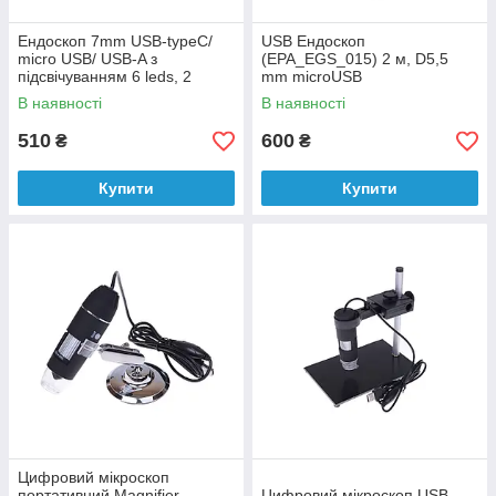
Ендоскоп 7mm USB-typeC/
USB Ендоскоп
micro USB/ USB-A з
(EPA_EGS_015) 2 м, D5,5
підсвічуванням 6 leds, 2
mm microUSB
метра
В наявності
В наявності
510
600
₴
₴
Купити
Купити
Цифровий мікроскоп
портативний Magnifier
Цифровий мікроскоп USB