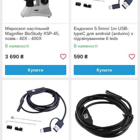
Мікроскоп настільний
Ендоскоп 5.5mm/ 1m USB-
Magnifier BioStudy XSP-45,
typeC для android (arduino) з
повів.- 40Х - 400Х
підсвічуванням 6 leds
В наявності
В наявності
3 690
590
₴
₴
Купити
Купити