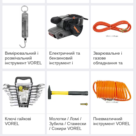
хутро.майстерень
матеріали VOREL
Набори VOREL
VOREL
Вимірювальний і
Електричний та
Зварювальне і
розмічальний
бензиновий
газове
інструмент VOREL
інструмент і
обладнання та
приладдя VOREL
матеріали VOREL
Ключі гайкові
Молотки / Ломі /
Пневматичний
VOREL
Зубила / Стамески
інструмент VOREL
/ Сокири VOREL