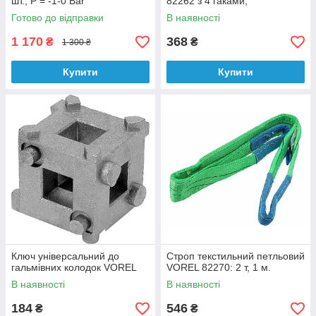
шт., P = -1-0 Bar
82262 з 4 гаками,
поліпропілен, 90 х 30 см
Готово до відправки
В наявності
1 170
368
₴
₴
1 300 ₴
Купити
Купити
Ключ універсальний до
Строп текстильний петльовий
гальмівних колодок VOREL
VOREL 82270: 2 т, 1 м.
В наявності
В наявності
184
546
₴
₴