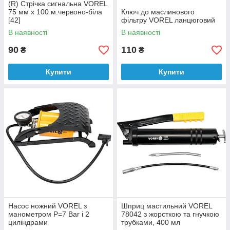
(R) Стрічка сигнальна VOREL
75 мм х 100 м.червоно-біла
Ключ до маслинового
[42]
фільтру VOREL ланцюговий
В наявності
В наявності
90
110
₴
₴
Купити
Купити
Насос ножний VOREL з
Шприц мастильний VOREL
манометром P=7 Bar і 2
78042 з жорсткою та гнучкою
циліндрами
трубками, 400 мл