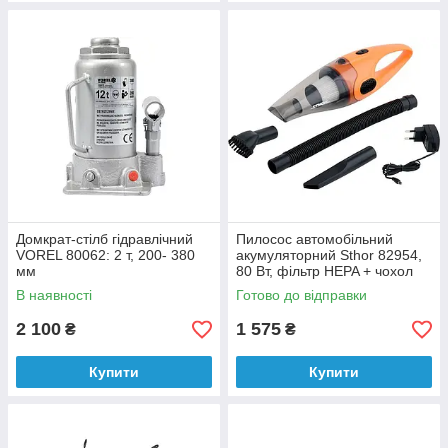
Домкрат-стілб гідравлічний
Пилосос автомобільний
VOREL 80062: 2 т, 200- 380
акумуляторний Sthor 82954,
мм
80 Вт, фільтр HEPA + чохол
В наявності
Готово до відправки
2 100
1 575
₴
₴
Купити
Купити