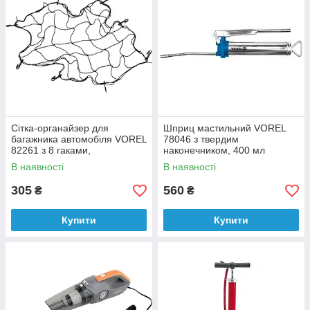
Сітка-органайзер для
Шприц мастильний VOREL
багажника автомобіля VOREL
78046 з твердим
82261 з 8 гаками,
наконечником, 400 мл
поліпропілен, 90 х 90 см
В наявності
В наявності
305
560
₴
₴
Купити
Купити