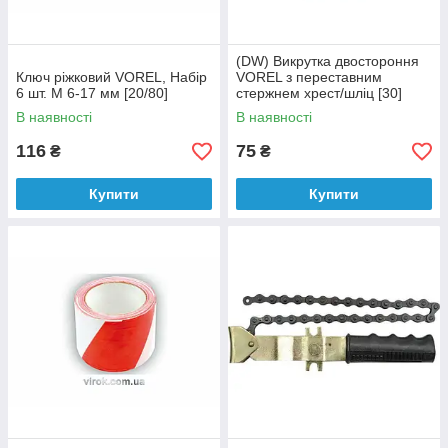
(DW) Викрутка двостороння
Ключ ріжковий VOREL, Набір
VOREL з переставним
6 шт. М 6-17 мм [20/80]
стержнем хрест/шліц [30]
(DW)
В наявності
В наявності
116
75
₴
₴
Купити
Купити