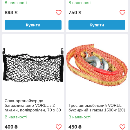
В наявності
В наявності
893
750
₴
₴
Купити
Купити
Сітка-органайзер до
багажника авто VOREL з 2
Трос автомобільний VOREL
гаками, поліпропілен, 70 х 30
буксирний з гаком 1500кг [20]
см
В наявності
В наявності
400
450
₴
₴