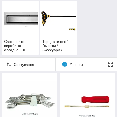
Сантехнічні
Торцеві ключі /
вироби та
Головки /
обладнання
Аксесуари /
VOREL
Набори VOREL
Сортування
0
Фільтри