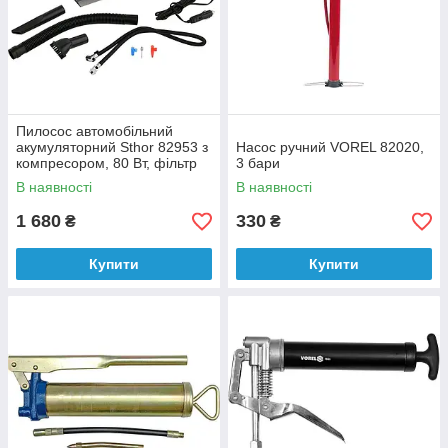
Пилосос автомобільний
акумуляторний Sthor 82953 з
Насос ручний VOREL 82020,
компресором, 80 Вт, фільтр
3 бари
HEPA + чохол
В наявності
В наявності
1 680
330
₴
₴
Купити
Купити