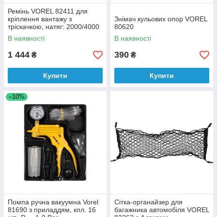
Ремінь VOREL 82411 для
кріплення вантажу з
Знімач кульових опор VOREL
тріскачкою, натяг: 2000/4000
80620
daN, 10 м х 50 мм, 2 шт.
В наявності
В наявності
1 444
390
₴
₴
Купити
Купити
–10%
Помпа ручна вакуумна Vorel
Сітка-органайзер для
81690 з приладдям, кпл. 16
багажника автомобіля VOREL