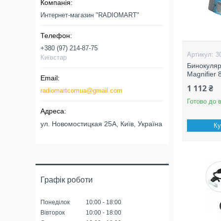
Интернет-магазин "RADIOMART"
+380 (97) 214-87-75
3
Київстар
Бинокуляр
Magnifier 
1 112 ₴
radiomartcomua@gmail.com
Готово до 
ул. Новомостицкая 25А, Київ, Україна
Ку
Графік роботи
Понеділок
10:00
18:00
Вівторок
10:00
18:00