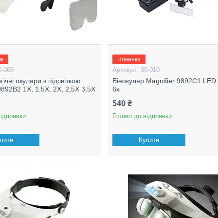
аж
Новинка
0-008
30-010
ічні окуляри з підсвіткою
Бінокуляр Magnifier 9892C1 LED
9892B2 1Х, 1,5Х, 2Х, 2,5Х 3,5Х
6x
540 ₴
відправки
Готово до відправки
пити
Купити