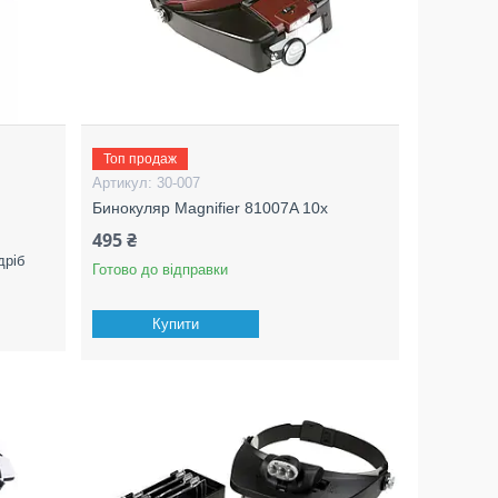
Топ продаж
r
30-007
Бинокуляр Magnifier 81007A 10х
495 ₴
дріб
Готово до відправки
Купити