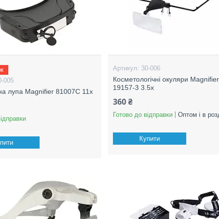
30-006
аж
Косметологічні окуляри Magnifie
0-005
19157-3 3.5x
на лупа Magnifier 81007C 11x
360 ₴
Готово до відправки
Оптом і в роз
відправки
Купити
пити