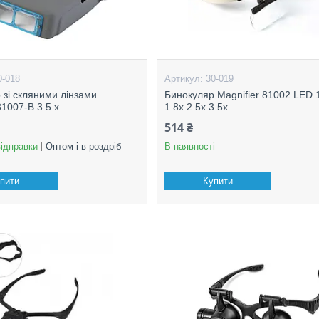
0-018
30-019
 зі скляними лінзами
Бинокуляр Magnifier 81002 LED 
81007-B 3.5 x
1.8x 2.5x 3.5x
514 ₴
відправки
Оптом і в роздріб
В наявності
пити
Купити