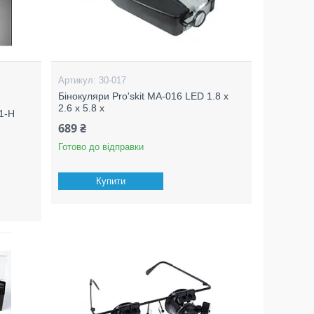
30-017
Бінокуляри Pro'skit MA-016 LED 1.8 x
2.6 x 5.8 x
01-H
689 ₴
Готово до відправки
Купити