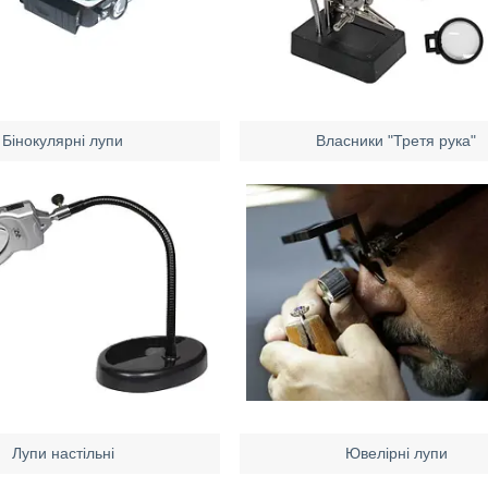
Бінокулярні лупи
Власники "Третя рука"
Лупи настільні
Ювелірні лупи