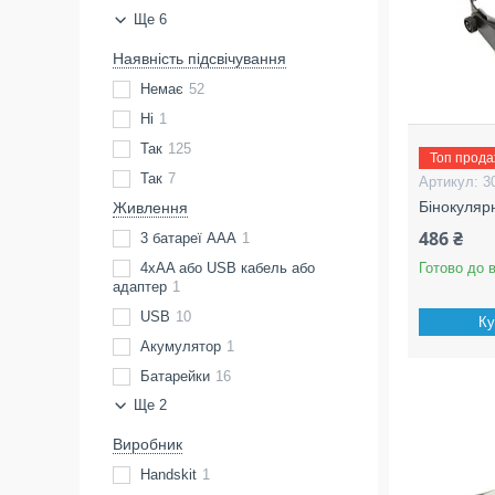
Ще 6
Наявність підсвічування
Немає
52
Ні
1
Так
125
Топ прод
Так
7
3
Бінокуляр
Живлення
486 ₴
3 батареї ААА
1
4xAA або USB кабель або
Готово до 
адаптер
1
USB
10
Ку
Акумулятор
1
Батарейки
16
Ще 2
Виробник
Handskit
1