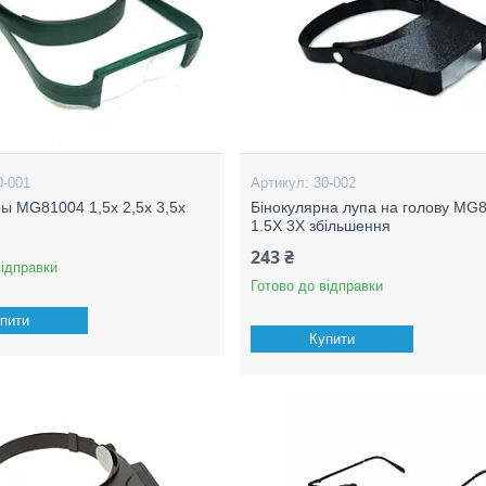
0-001
30-002
ы MG81004 1,5х 2,5x 3,5х
Бінокулярна лупа на голову MG
1.5X 3X збільшення
243 ₴
відправки
Готово до відправки
пити
Купити