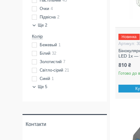
Настільний
45
Очки
4
Підвісна
2
Ще 2
Колір
Новинка
3
Бежевый
1
Бінокуляр
Білий
32
LED 1x — 
Золотистий
7
810 ₴
Світло-сірий
21
Готово до 
Синій
1
Ще 5
Ку
Контакти