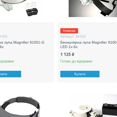
Новинка
0-015
30-016
на лупа Magnifier 81001-G
Бінокулярна лупа Magnifier 810
6x
LED 1x-6x
1 125 ₴
відправки
Готово до відправки
пити
Купити