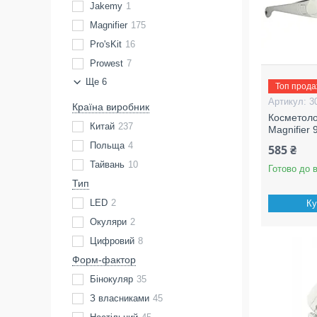
Jakemy
1
Magnifier
175
Pro'sKit
16
Prowest
7
Ще 6
Топ прод
3
Країна виробник
Косметолог
Китай
237
Magnifier 
Польща
4
585 ₴
Тайвань
10
Готово до 
Тип
LED
2
Ку
Окуляри
2
Цифровий
8
Форм-фактор
Бінокуляр
35
З власниками
45