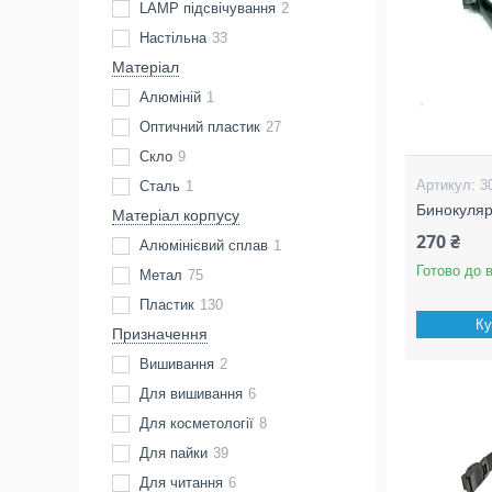
LAMP підсвічування
2
Настільна
33
Матеріал
Алюміній
1
Оптичний пластик
27
Скло
9
3
Сталь
1
Бинокуляр
Матеріал корпусу
270 ₴
Алюмінієвий сплав
1
Готово до 
Метал
75
Пластик
130
Ку
Призначення
Вишивання
2
Для вишивання
6
Для косметології
8
Для пайки
39
Для читання
6